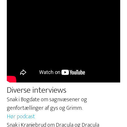
Diverse interviews
Snak i Bogdate om sagnvæsener og
genfortællinger af gys og Grimm.
Hør podcast
Snak i Kraniebrud om Dracula og Dracula