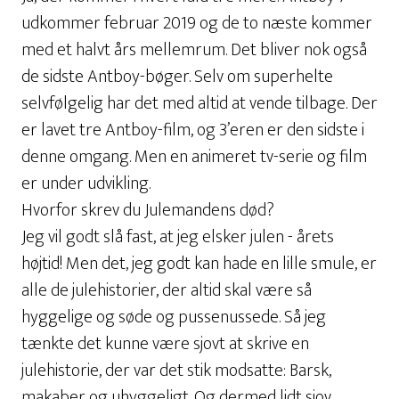
udkommer februar 2019 og de to næste kommer
med et halvt års mellemrum. Det bliver nok også
de sidste Antboy-bøger. Selv om superhelte
selvfølgelig har det med altid at vende tilbage. Der
er lavet tre Antboy-film, og 3’eren er den sidste i
denne omgang. Men en animeret tv-serie og film
er under udvikling.
Hvorfor skrev du Julemandens død?
Jeg vil godt slå fast, at jeg elsker julen - årets
højtid! Men det, jeg godt kan hade en lille smule, er
alle de julehistorier, der altid skal være så
hyggelige og søde og pussenussede. Så jeg
tænkte det kunne være sjovt at skrive en
julehistorie, der var det stik modsatte: Barsk,
makaber og uhyggeligt. Og dermed lidt sjov,