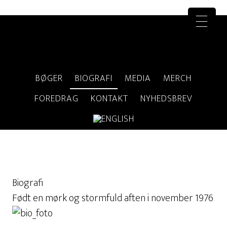
BØGER
BIOGRAFI
MEDIA
MERCH
FOREDRAG
KONTAKT
NYHEDSBREV
Biografi
Født en mørk og stormfuld aften i november 1976