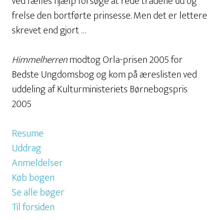
ved fælles hjælp forsøge at rede trådene ud og
frelse den bortførte prinsesse. Men det er lettere
skrevet end gjort …
Himmelherren
modtog Orla-prisen 2005 for
Bedste Ungdomsbog og kom på æreslisten ved
uddeling af Kulturministeriets Børnebogspris
2005
Resume
Uddrag
Anmeldelser
Køb bogen
Se alle bøger
Til forsiden