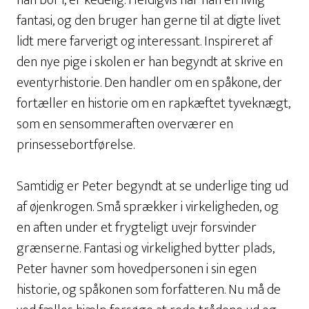
han bor i, er kedelig. Heldigvis har han en livlig
fantasi, og den bruger han gerne til at digte livet
lidt mere farverigt og interessant. Inspireret af
den nye pige i skolen er han begyndt at skrive en
eventyrhistorie. Den handler om en spåkone, der
fortæller en historie om en rapkæftet tyveknægt,
som en sensommeraften overværer en
prinsessebortførelse.
Samtidig er Peter begyndt at se underlige ting ud
af øjenkrogen. Små sprækker i virkeligheden, og
en aften under et frygteligt uvejr forsvinder
grænserne. Fantasi og virkelighed bytter plads,
Peter havner som hovedpersonen i sin egen
historie, og spåkonen som forfatteren. Nu må de