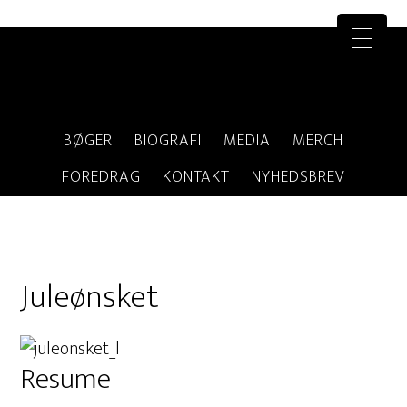
BØGER
BIOGRAFI
MEDIA
MERCH
FOREDRAG
KONTAKT
NYHEDSBREV
Juleønsket
Resume