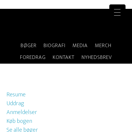
BØGER
BIOGRAFI
MEDIA
MERCH
FOREDRAG
KONTAKT
NYHEDSBREV
Resume
Uddrag
Anmeldelser
Køb bogen
Se alle bøger