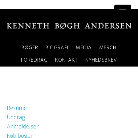
BØGER
BIOGRAFI
MEDIA
MERCH
FOREDRAG
KONTAKT
NYHEDSBREV
Resume
Uddrag
Anmeldelser
Køb bogen