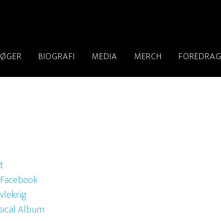
BØGER
BIOGRAFI
MEDIA
MERCH
FOREDRA
t
g-Facebook
vlekrig
sical Album