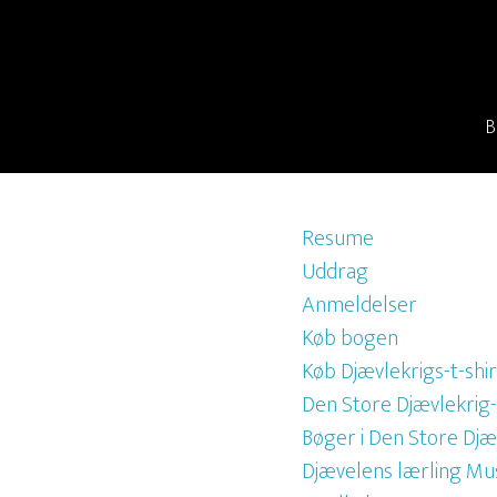
Resume
Uddrag
Anmeldelser
Køb bogen
Køb Djævlekrigs-t-shir
Den Store Djævlekri
Bøger i Den Store Djæ
Djævelens lærling Mu