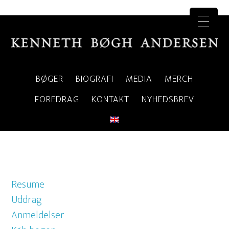
BØGER
BIOGRAFI
MEDIA
MERCH
FOREDRAG
KONTAKT
NYHEDSBREV
Resume
Uddrag
Anmeldelser