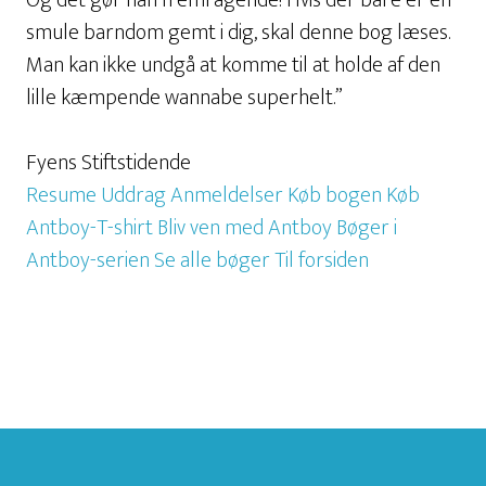
Og det gør han fremragende! Hvis der bare er en
smule barndom gemt i dig, skal denne bog læses.
Man kan ikke undgå at komme til at holde af den
lille kæmpende wannabe superhelt.”
Fyens Stiftstidende
Resume
Uddrag
Anmeldelser
Køb bogen
Køb
Antboy-T-shirt
Bliv ven med Antboy
Bøger i
Antboy-serien
Se alle bøger
Til forsiden