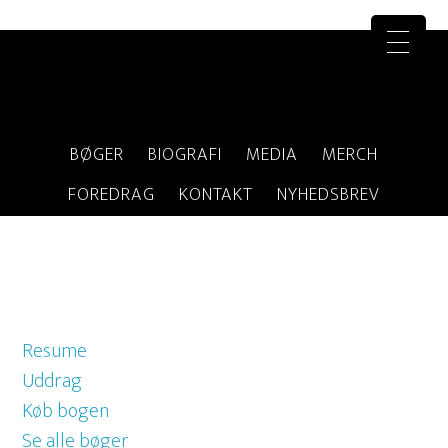
BØGER
BIOGRAFI
MEDIA
MERCH
FOREDRAG
KONTAKT
NYHEDSBREV
Resume
Uddrag
Køb bogen
Se alle bøger